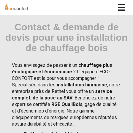
Togg
navig
Contact & demande de
devis pour une installation
de chauffage bois
Vous envisagez de passer à un
chauffage plus
écologique et économique
? L'équipe d'ECO-
CONFORT est là pour vous accompagner !
Spécialisée dans les
installations biomasse
, notre
entreprise près de Rethel vous offre un
service
complet, de la pose au SAV
. Bénéficiez de notre
expertise certifiée
RGE QualiBois
, gage de qualité
et d'économies d'énergie. Notre gamme
d'équipements de marques européennes réputées
assure durabilité et efficacité :